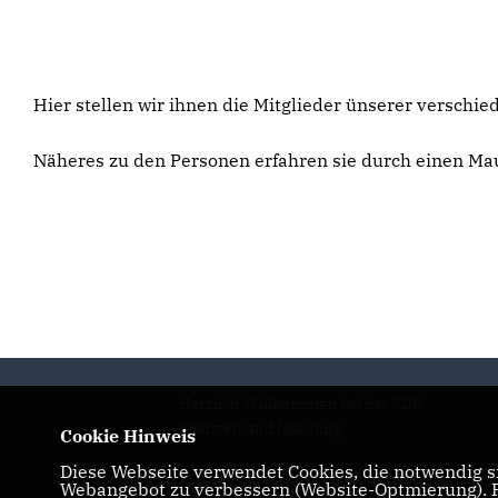
Hier stellen wir ihnen die Mitglieder ünserer verschie
Näheres zu den Personen erfahren sie durch einen Maus
Herzlich Willkommen bei der CDU
Stadtverband Isselburg
Cookie Hinweis
Diese Webseite verwendet Cookies, die notwendig si
IMPRESSUM
DATENSCHUTZ
Webangebot zu verbessern (Website-Optmierung). Fü