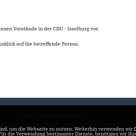
denen Vorstände in der CDU - Isselburg vor.
klick auf die betreffende Person.
CDU Kreisverband Borken
nd, um die Webseite zu nutzen. Weiterhin verwenden wir Di
r die Verwendung bestimmter Dienste, benötigen wir Ihre 
CDU NRW